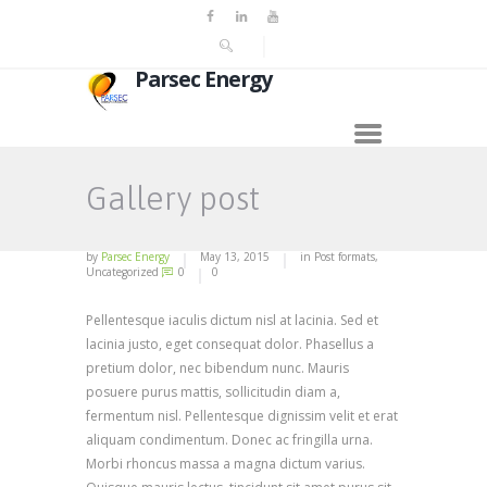
Parsec Energy
Gallery post
by
Parsec Energy
May 13, 2015
in
Post formats
,
Uncategorized
0
0
Pellentesque iaculis dictum nisl at lacinia. Sed et
lacinia justo, eget consequat dolor. Phasellus a
pretium dolor, nec bibendum nunc. Mauris
posuere purus mattis, sollicitudin diam a,
fermentum nisl. Pellentesque dignissim velit et erat
aliquam condimentum. Donec ac fringilla urna.
Morbi rhoncus massa a magna dictum varius.