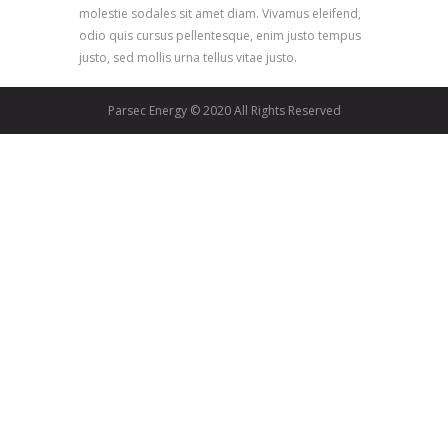
molestie sodales sit amet diam. Vivamus eleifend,
odio quis cursus pellentesque, enim justo tempus
justo, sed mollis urna tellus vitae justo.
Parsec Energy © 2020 All Rights Reserved