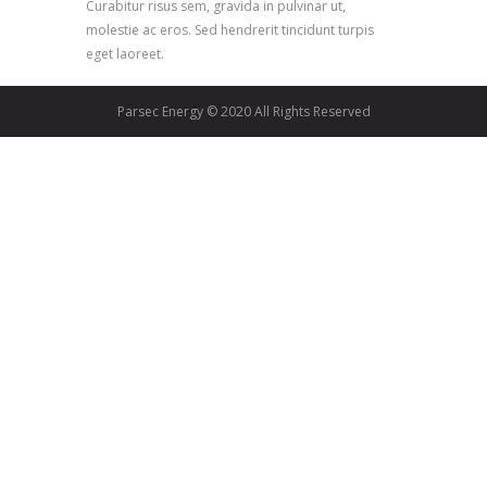
Curabitur risus sem, gravida in pulvinar ut,
molestie ac eros. Sed hendrerit tincidunt turpis
eget laoreet.
Parsec Energy © 2020 All Rights Reserved