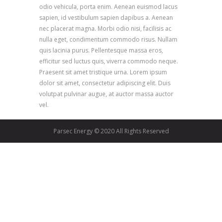
odio vehicula, porta enim. Aenean euismod lacus
sapien, id vestibulum sapien dapibus a. Aenean
nec placerat magna. Morbi odio nisi, facilisis ac
nulla eget, condimentum commodo risus. Nullam
quis lacinia purus. Pellentesque massa eros,
efficitur sed luctus quis, viverra commodo neque.
Praesent sit amet tristique urna. Lorem ipsum
dolor sit amet, consectetur adipiscing elit. Duis
volutpat pulvinar augue, at auctor massa auctor
vel.
Parsec Energy © 2020 All Rights Reserved